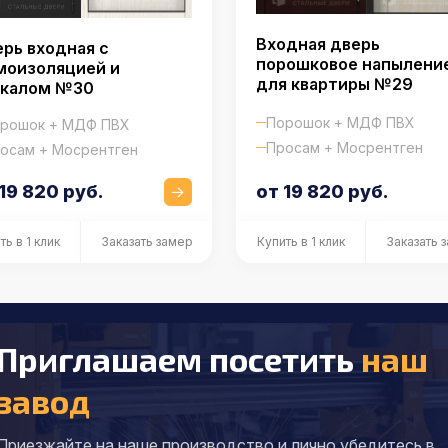
Входная дверь
рь входная с
порошковое напылени
моизоляцией и
для квартиры №29
ркалом №30
Порошок + МДФ ПВХ
рошок + МДФ ПВХ
Просам + Мосрентген
осам + Мосрентген
19 820 руб.
от 19 820 руб.
ть в 1 клик
Заказать замер
Купить в 1 клик
Заказать 
Приглашаем посетить
наш
завод
Приезжайте на наше производство и лично убедитесь в