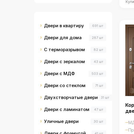
Купи
Двери в квартиру
691 шт
Двери для дома
287 шт
С терморазрывом
82 шт
Двери с зеркалом
43 шт
Двери с МДФ
503 шт
Двери со стеклом
71 шт
Двухстворчатые двери
31 шт
Кор
Двери с ламинатом
47 шт
дв
Уличные двери
30 шт
МД
Пр
Двери с фрамугой
41 шт