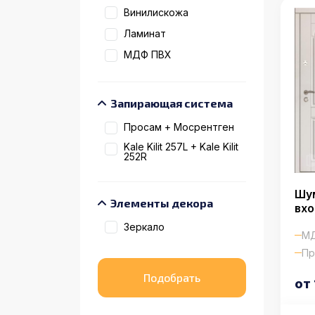
Винилискожа
Ламинат
МДФ ПВХ
Запирающая система
Просам + Мосрентген
Kale Kilit 257L + Kale Kilit
252R
Шу
Элементы декора
вхо
Зеркало
МД
Пр
от 