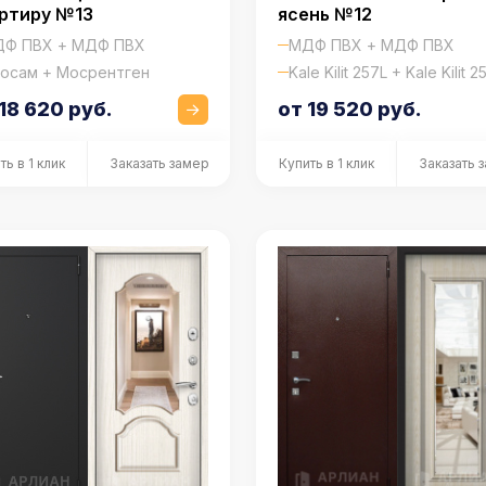
ртиру №13
ясень №12
Ф ПВХ + МДФ ПВХ
МДФ ПВХ + МДФ ПВХ
осам + Мосрентген
Kale Kilit 257L + Kale Kilit 2
18 620 руб.
от 19 520 руб.
ть в 1 клик
Заказать замер
Купить в 1 клик
Заказать 