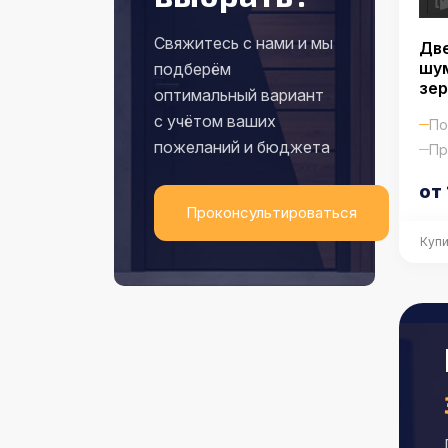
Свяжитесь с нами и мы
Две
шу
подберём
зе
оптимальный вариант
с учётом ваших
По
пожеланий и бюджета
Пр
от 
Проконсультироваться
Купи