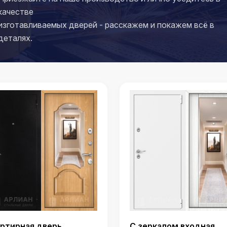
качестве
изготавливаемых дверей - расскажем и покажем всё в
деталях.
ртирная дверь
С зеркалом входная