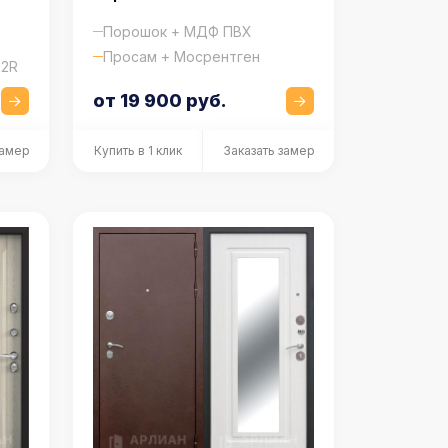
Порошок + МДФ ПВХ
Просам + Мосрентген
52R
от 19 900 руб.
замер
Купить в 1 клик
Заказать замер