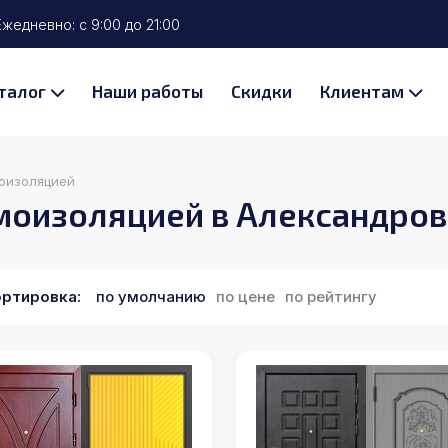
жедневно: с 9:00 до 21:00
талог
Наши работы
Скидки
Клиентам
оизоляцией
моизоляцией в Александров
ртировка:
по умолчанию
по цене
по рейтингу