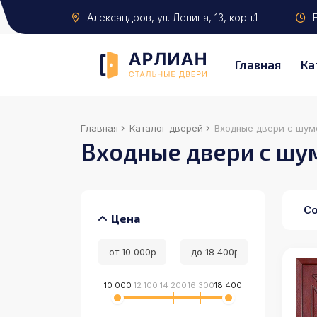
Александров
, ул. Ленина, 13, корп.1
Е
Главная
Ка
›
›
Главная
Каталог дверей
Входные двери с шум
Входные двери с шу
Со
Цена
10 000
12 100
14 200
16 300
18 400