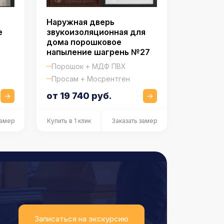
Наружная дверь
е
звукоизоляционная для
дома порошковое
напыление шагрень №27
Порошок + МДФ ПВХ
Просам + Мосрентген
от 19 740 руб.
замер
Купить в 1 клик
Заказать замер
Записаться на экскурсию