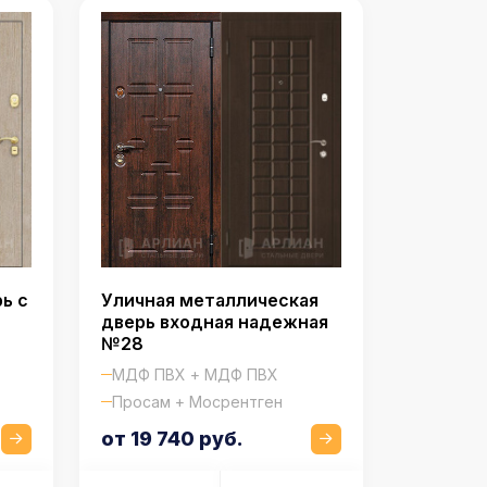
Уличная металлическая
ь с
дверь входная надежная
№28
МДФ ПВХ + МДФ ПВХ
Просам + Мосрентген
от 19 740 руб.