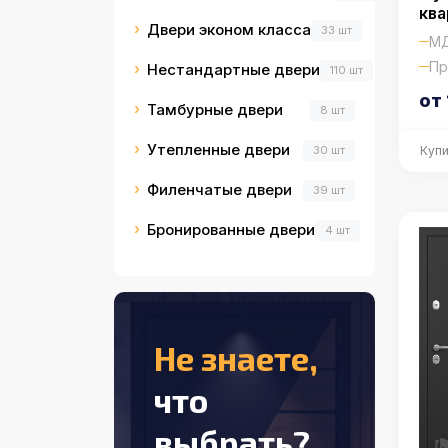
ква
Двери эконом класса
33 шт
МД
Пр
Нестандартные двери
110 шт
от 
Тамбурные двери
8 шт
Утепленные двери
30 шт
Купи
Филенчатые двери
39 шт
Бронированные двери
4 шт
Не знаете,
что
выбрать?