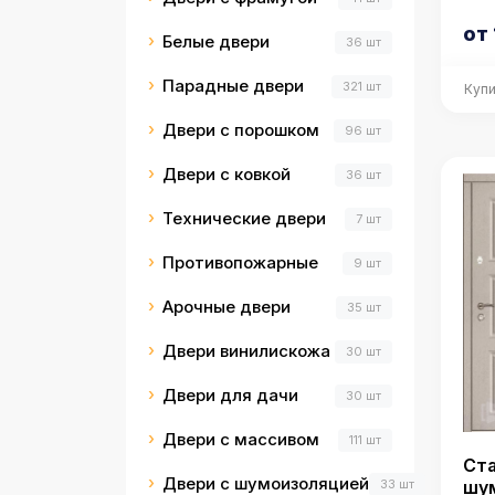
от 
Белые двери
36 шт
Парадные двери
321 шт
Купи
Двери с порошком
96 шт
Двери с ковкой
36 шт
Технические двери
7 шт
Противопожарные
9 шт
Арочные двери
35 шт
Двери винилискожа
30 шт
Двери для дачи
30 шт
Двери с массивом
111 шт
Ста
Двери с шумоизоляцией
33 шт
шу