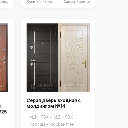
замер
Купить в 1 клик
Заказать замер
Серая дверь входная с
в
молдингом №14
№25
МДФ ПВХ + МДФ ПВХ
Просам + Мосрентген