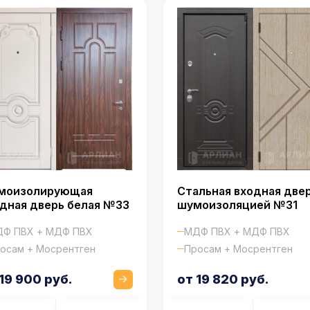
моизолирующая
Стальная входная двер
дная дверь белая №33
шумоизоляцией №31
Ф ПВХ + МДФ ПВХ
МДФ ПВХ + МДФ ПВХ
осам + Мосрентген
Просам + Мосрентген
19 900 руб.
от 19 820 руб.