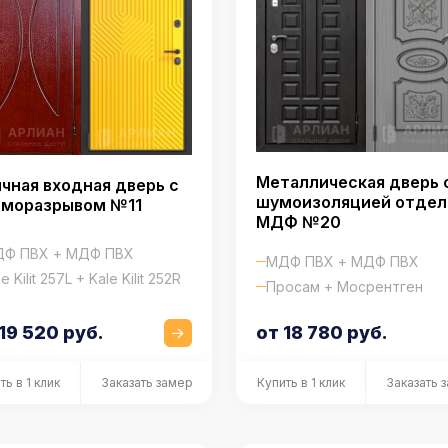
Металлическая дверь 
чная входная дверь с
шумоизоляцией отдел
рморазрывом №11
МДФ №20
Ф ПВХ + МДФ ПВХ
МДФ ПВХ + МДФ ПВХ
e Kilit 257L + Kale Kilit 252R
Просам + Мосрентген
19 520 руб.
от 18 780 руб.
ть в 1 клик
Заказать замер
Купить в 1 клик
Заказать 