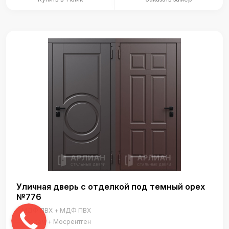
Уличная дверь с отделкой под темный орех
№776
МДФ ПВХ + МДФ ПВХ
Просам + Мосрентген